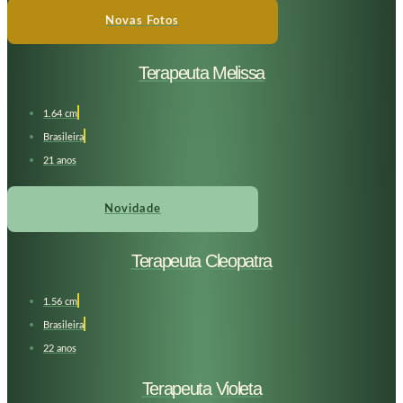
Novas Fotos
Terapeuta Melissa
1.64 cm
Brasileira
21 anos
Novidade
Terapeuta Cleopatra
1.56 cm
Brasileira
22 anos
Terapeuta Violeta