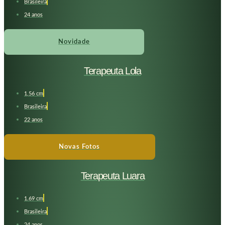
Brasileira
24 anos
Novidade
Terapeuta Lola
1,56 cm
Brasileira
22 anos
Novas Fotos
Terapeuta Luara
1.69 cm
Brasileira
24 anos