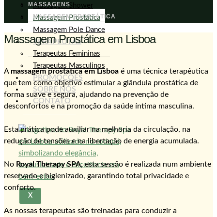
MASSAGENS
Massagem Shower
MASSAGEM PROSTÁTICA
Massagem Prostática
Massagem Pole Dance
Massagem Prostática em Lisboa
TERAPEUTAS
Terapeutas Femininas
Terapeutas Masculinos
A
massagem prostática em Lisboa
é uma técnica terapêutica
PROMOÇÕES
que tem como objetivo estimular a glândula prostática de
SOBRE NÓS
forma suave e segura, ajudando na prevenção de
CONTATO
desconfortos e na promoção da saúde íntima masculina.
Esta prática pode auxiliar na melhoria da circulação, na
redução de tensões e na libertação de energia acumulada.
No
Royal Therapy SPA
, esta sessão é realizada num ambiente
reservado e higienizado, garantindo total privacidade e
conforto.
X
As nossas terapeutas são treinadas para conduzir a