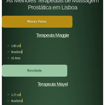
As Melhores Terapeutas de Massagem
Prostática em Lisboa
Novas Fotos
Terapeuta Maggie
1.80 cm
Brasileira
21 Anos
Novidade
Terapeuta Mayel
1,77 cm
Brasileiro