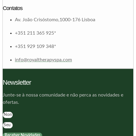
Contatos
Av. João Crisóstomo,1000-176 Lisboa
+351 211 365 925*
+351 929 109 348*
info@royaltherapyspa.com
Newsletter
Junte-se à nossa comunidade e não perca as novidades e
ofertas.
Receber Novidades