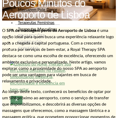
Poucos Minutos do
Massagem Prostática
Massagem Pole Dance
Aeroporto de Lisboa
TERAPEUTAS
Terapeutas Femininas
Terapeutas Masculinos
O
SPA de massagem perto do Aeroporto de Lisboa
é uma
PROMOÇÕES
opção ideal para quem busca uma experiência relaxante logo
SOBRE NÓS
após a chegada à capital portuguesa. Com a crescente
CONTATO
procura por serviços de bem-estar, a Royal Therapy SPA
destaca-se como uma escolha de excelência, oferecendo um
ambiente exclusivo e personalizado. Neste artigo, vamos
explorar como a proximidade do nosso SPA ao aeroporto
pode ser uma vantagem para viajantes em busca de
relaxamento e privacidade.
Ao longo deste texto, conhecerá os benefícios de optar por
um SPA próximo ao aeroporto, como o serviço de transfer
X
que disponibilizamos, e descobrirá as diversas opções de
massagens que oferecemos, como a massagem tântrica e a
massagem erótica, que prometem proporcionar momentos de