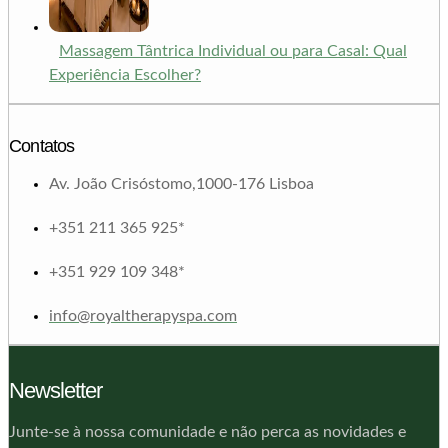
Massagem Tântrica Individual ou para Casal: Qual
Experiência Escolher?
Contatos
Av. João Crisóstomo,1000-176 Lisboa
+351 211 365 925*
+351 929 109 348*
info@royaltherapyspa.com
Newsletter
Junte-se à nossa comunidade e não perca as novidades e