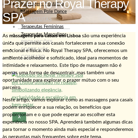
Prazer no Royal Therapy
Massagem Prostática
Massagem Pole Dance
SPA
TERAPEUTAS
Terapeutas Femininas
Terapeutas Masculinos
As
massagens para casais em Lisboa
são uma experiência
PROMOÇÕES
única que permite aos casais fortalecerem a sua conexão
SOBRE NÓS
emocional e física. No Royal Therapy SPA, oferecemos um
CONTATO
ambiente acolhedor e sofisticado, ideal para momentos de
intimidade e relaxamento. Este tipo de massagem não é
apenas uma forma de descontrair, mas também uma
oportunidade para explorar o prazer mútuo com o seu
parceiro.
Neste artigo, vamos explorar como as massagens para casais
podem enriquecer a sua relação, os benefícios que
proporcionam e o que pode esperar ao escolher esta
X
experiência no nosso SPA. Aprenderá também algumas dicas
para tornar o momento ainda mais especial e responderemos
às perguntas mais frequentes sobre este tema.