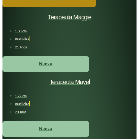
Terapeuta Maggie
1.80 cm
Brasileira
21 Anos
Nueva
Terapeuta Mayel
1,77 cm
Brasileiro
20 anos
Nueva