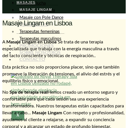
MASAJES
Masaje Ducha
MASAJE LINGAM
Masaje de próstata
Masaje con Pole Dance
Masaje Lingam en Lisboa
TERAPEUTAS
Terapeutas femeninas
Terapeutas masculinos
A
Masaje Lingam en Lisboa
Se trata de una terapia
PROMOCIONES
especializada que trabaja con la energía masculina a través
SOBRE NOSOTROS
del tacto consciente y técnicas de respiración..
CONTACTO
Esta práctica no solo proporciona placer, sino que también
promueve la liberación de tensiones, el alivio del estrés y el
equilibrio físico y emocional.
No
Spa de terapia real
Hemos creado un entorno seguro y
confortable para que cada sesión sea una experiencia
transformadora. Nuestros terapeutas están capacitados para
llevar a cabo…
Masaje Lingam
Con respeto y profesionalidad,
X
ayudamos al cliente a relajarse, a expandir su conciencia
corporal y a alcanzar un estado de profundo bienestar.