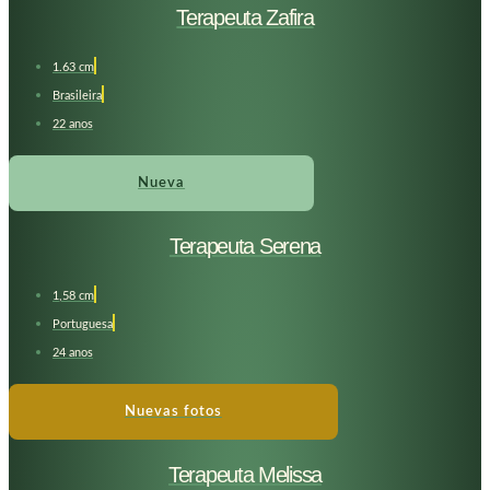
Terapeuta Zafira
1.63 cm
Brasileira
22 anos
Nueva
Terapeuta Serena
1,58 cm
Portuguesa
24 anos
Nuevas fotos
Terapeuta Melissa